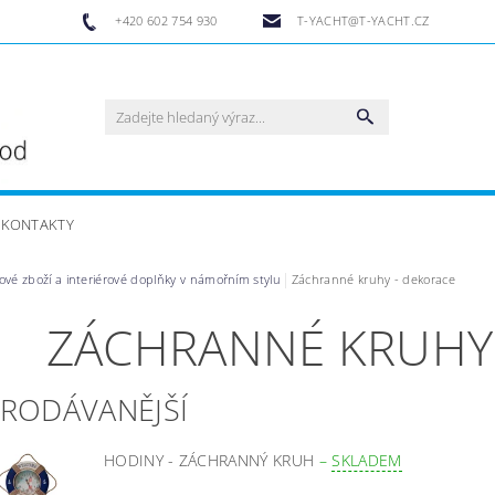
+420 602 754 930
T-YACHT@T-YACHT.CZ
KONTAKTY
ové zboží a interiérové doplňky v námořním stylu
Záchranné kruhy - dekorace
ZÁCHRANNÉ KRUHY
PRODÁVANĚJŠÍ
HODINY - ZÁCHRANNÝ KRUH
–
SKLADEM