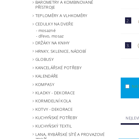
BAROMETRY A KOMBINOVANÉ
PŘÍSTROJE
TEPLOMĚRY A VLHKOMĚRY
2.
CEDULKY NA DVEŘE
mosazné
dřevo, mosaz
DRŽÁKY NA KNIHY
3.
HRNKY, SKLENICE, NÁDOBÍ
GLOBUSY
KANCELÁŘSKÉ POTŘEBY
KALENDÁŘE
KOMPASY
NA 
KLADKY - DEKORACE
KORMIDELNÍ KOLA
KOTVY - DEKORACE
KUCHYŇSKÉ POTŘEBY
NEJLEV
KUCHYŇSKÝ TEXTIL
LANA, RYBÁŘSKÉ SÍTĚ A PROVAZOVÉ