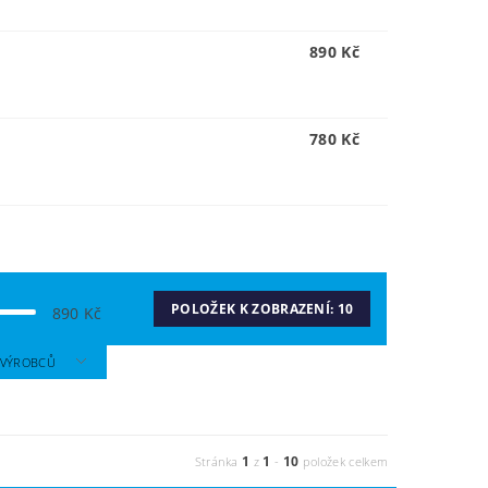
890 Kč
780 Kč
POLOŽEK K ZOBRAZENÍ:
10
890
Kč
A VÝROBCŮ
1
1
10
Stránka
z
-
položek celkem