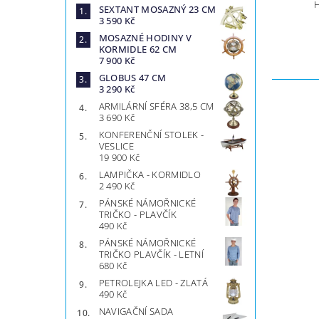
SEXTANT MOSAZNÝ 23 CM
3 590 Kč
MOSAZNÉ HODINY V
KORMIDLE 62 CM
7 900 Kč
GLOBUS 47 CM
3 290 Kč
ARMILÁRNÍ SFÉRA 38,5 CM
3 690 Kč
KONFERENČNÍ STOLEK -
VESLICE
19 900 Kč
LAMPIČKA - KORMIDLO
2 490 Kč
PÁNSKÉ NÁMOŘNICKÉ
TRIČKO - PLAVČÍK
490 Kč
PÁNSKÉ NÁMOŘNICKÉ
TRIČKO PLAVČÍK - LETNÍ
680 Kč
PETROLEJKA LED - ZLATÁ
490 Kč
NAVIGAČNÍ SADA