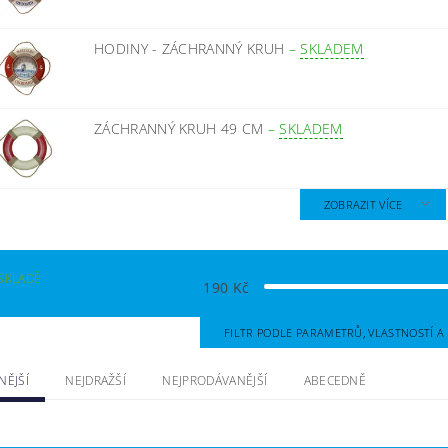
HODINY - ZÁCHRANNÝ KRUH
–
SKLADEM
ZÁCHRANNÝ KRUH 49 CM
–
SKLADEM
ZOBRAZIT VÍCE
SKLADĚ
190
Kč
FILTR PODLE PARAMETRŮ, VLASTNOSTÍ 
NĚJŠÍ
NEJDRAŽŠÍ
NEJPRODÁVANĚJŠÍ
ABECEDNĚ