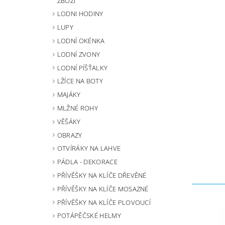
ZBOŽÍ
LODNI HODINY
LUPY
LODNÍ OKÉNKA
LODNÍ ZVONY
LODNÍ PÍŠŤALKY
LŽÍCE NA BOTY
MAJÁKY
MLŽNÉ ROHY
VĚŠÁKY
OBRAZY
OTVÍRÁKY NA LAHVE
PÁDLA - DEKORACE
PŘÍVĚŠKY NA KLÍČE DŘEVĚNÉ
PŘÍVĚŠKY NA KLÍČE MOSAZNÉ
PŘÍVĚŠKY NA KLÍČE PLOVOUCÍ
POTÁPĚČSKÉ HELMY