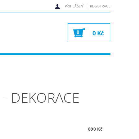
|
PŘIHLÁŠENÍ
REGISTRACE
0
0 Kč
 - DEKORACE
890 Kč