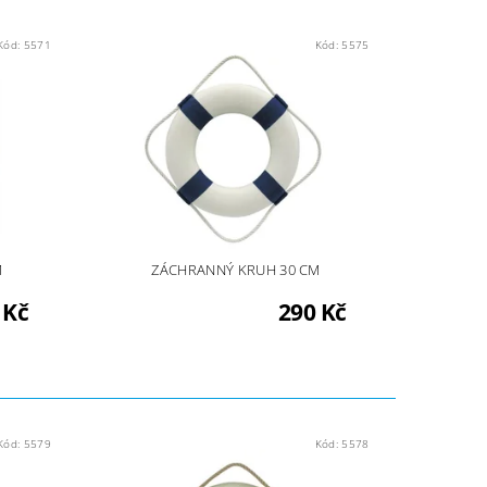
Kód:
5571
Kód:
5575
M
ZÁCHRANNÝ KRUH 30 CM
 Kč
290 Kč
Kód:
5579
Kód:
5578