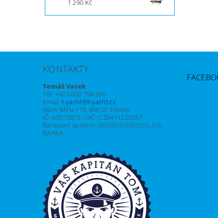
1 290 Kč
KONTAKTY
FACEBO
Tomáš Vacek
Tel: +420 602 754 930
Email:
t-yacht@t-yacht.cz
Nám. Míru 119, 666 01 Tišnov
IČ: 43973876 / DIČ: CZ6411220057
Bankovní spojení: 2500933703/2010, FIO
BANKA