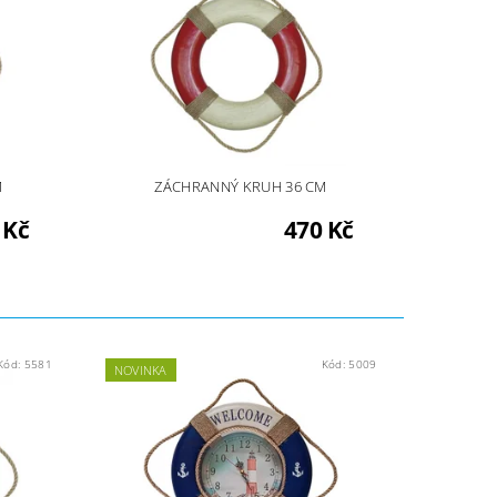
M
ZÁCHRANNÝ KRUH 36 CM
 Kč
470 Kč
Kód:
5581
Kód:
5009
NOVINKA