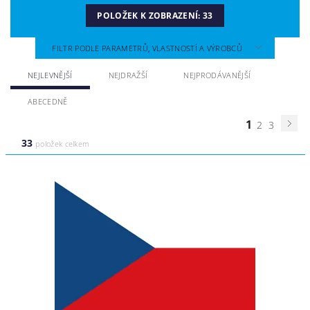
POLOŽEK K ZOBRAZENÍ:
33
FILTR PODLE PARAMETRŮ, VLASTNOSTÍ A VÝROBCŮ
NEJLEVNĚJŠÍ
NEJDRAŽŠÍ
NEJPRODÁVANĚJŠÍ
ABECEDNĚ
1
2
3
33
položek celkem