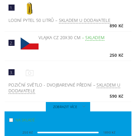
1.
LODNÍ PYTEL 50 LITRŮ
–
SKLADEM U DODAVATELE
890 Kč
VLAJKA CZ 20X30 CM
–
SKLADEM
2.
250 Kč
3.
POZIČNÍ SVĚTLO - DVOJBAREVNÉ PŘEDNÍ
–
SKLADEM U
DODAVATELE
590 Kč
ZOBRAZIT VÍCE
NA SKLADĚ
250
Kč
1890
Kč