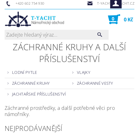
+420 602 754 930
T-YACHT@T-YACHT.CZ
0
0 Kč
ZÁCHRANNÉ KRUHY A DALŠÍ
PŘÍSLUŠENSTVÍ
LODNÍ PYTLE
VLAJKY
ZÁCHRANNÉ KRUHY
ZÁCHRANNÉ VESTY
JACHTAŘSKÉ PŘÍSLUŠENSTVÍ
Záchranné prostředky, a další potřebné věci pro
námořníky.
NEJPRODÁVANĚJŠÍ