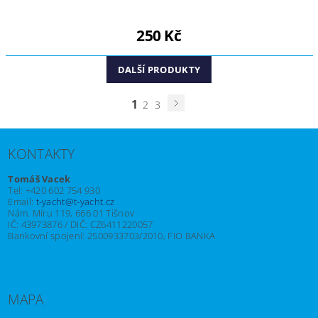
250 Kč
DALŠÍ PRODUKTY
1
2
3
KONTAKTY
Tomáš Vacek
Tel: +420 602 754 930
Email:
t-yacht@t-yacht.cz
Nám. Míru 119, 666 01 Tišnov
IČ: 43973876 / DIČ: CZ6411220057
Bankovní spojení: 2500933703/2010, FIO BANKA
MAPA