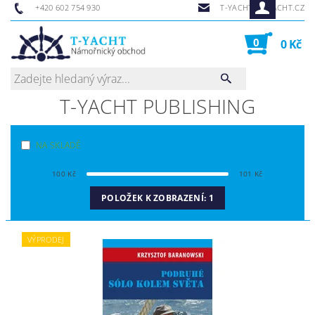
+420 602 754 930
T-YACHT@T-YACHT.CZ
0
0 Kč
T-YACHT PUBLISHING
NA SKLADĚ
100
Kč
101
Kč
POLOŽEK K ZOBRAZENÍ:
1
VÝPRODEJ