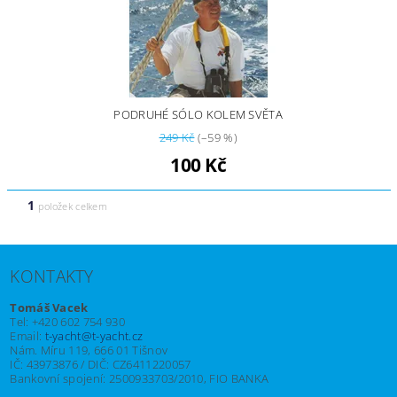
PODRUHÉ SÓLO KOLEM SVĚTA
249 Kč
(–59 %)
100 Kč
1
položek celkem
KONTAKTY
Tomáš Vacek
Tel: +420 602 754 930
Email:
t-yacht@t-yacht.cz
Nám. Míru 119, 666 01 Tišnov
IČ: 43973876 / DIČ: CZ6411220057
Bankovní spojení: 2500933703/2010, FIO BANKA