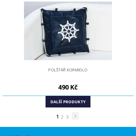
POLŠTÁŘ KORMIDLO
490 Kč
DALŠÍ PRODUKTY
1
2
3