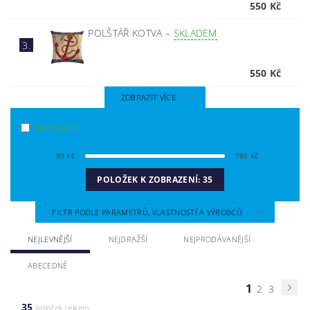
550 Kč
POLŠTÁŘ KOTVA
–
SKLADEM
3.
550 Kč
ZOBRAZIT VÍCE
NA SKLADĚ
90
Kč
780
Kč
POLOŽEK K ZOBRAZENÍ:
35
FILTR PODLE PARAMETRŮ, VLASTNOSTÍ A VÝROBCŮ
NEJLEVNĚJŠÍ
NEJDRAŽŠÍ
NEJPRODÁVANĚJŠÍ
ABECEDNĚ
1
2
3
35
položek celkem