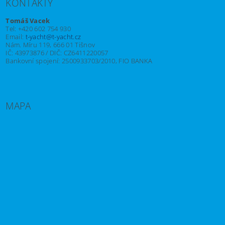
KONTAKTY
Tomáš Vacek
Tel: +420 602 754 930
Email:
t-yacht@t-yacht.cz
Nám. Míru 119, 666 01 Tišnov
IČ: 43973876 / DIČ: CZ6411220057
Bankovní spojení: 2500933703/2010, FIO BANKA
MAPA