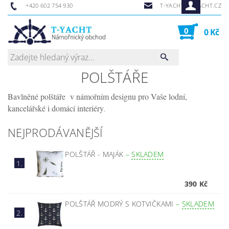
+420 602 754 930
T-YACHT@T-YACHT.CZ
0
0 Kč
POLŠTÁŘE
Bavlněné polštáře v námořním designu pro Vaše lodní,
kancelářské i domácí interiéry
.
NEJPRODÁVANĚJŠÍ
POLŠTÁŘ - MAJÁK
–
SKLADEM
1.
390 Kč
POLŠTÁŘ MODRÝ S KOTVIČKAMI
–
SKLADEM
2.