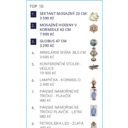
TOP 10
SEXTANT MOSAZNÝ 23 CM
3 590 Kč
MOSAZNÉ HODINY V
KORMIDLE 62 CM
7 900 Kč
GLOBUS 47 CM
3 290 Kč
ARMILÁRNÍ SFÉRA 38,5 CM
3 690 Kč
KONFERENČNÍ STOLEK -
VESLICE
19 900 Kč
LAMPIČKA - KORMIDLO
2 490 Kč
PÁNSKÉ NÁMOŘNICKÉ
TRIČKO - PLAVČÍK
490 Kč
PÁNSKÉ NÁMOŘNICKÉ
TRIČKO PLAVČÍK - LETNÍ
680 Kč
PETROLEJKA LED - ZLATÁ
490 Kč