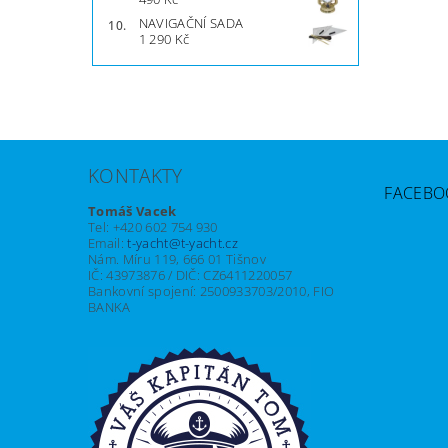
NAVIGAČNÍ SADA
1 290 Kč
KONTAKTY
FACEBO
Tomáš Vacek
Tel: +420 602 754 930
Email:
t-yacht@t-yacht.cz
Nám. Míru 119, 666 01 Tišnov
IČ: 43973876 / DIČ: CZ6411220057
Bankovní spojení: 2500933703/2010, FIO
BANKA