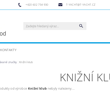
+420 602 754 930
T-YACHT@T-YACHT.CZ
KONTAKTY
ávané značky
Knižní klub
KNIŽNÍ K
odukty od výrobce
Knižní klub
nebyly nalezeny....