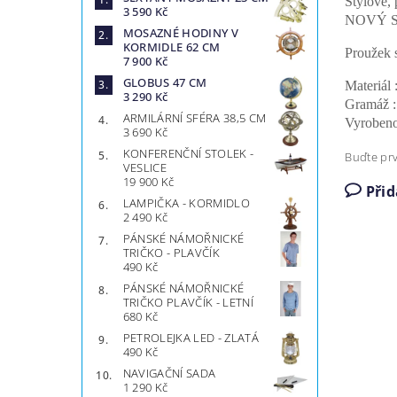
Stylové,
3 590 Kč
NOVÝ STŘ
MOSAZNÉ HODINY V
KORMIDLE 62 CM
Proužek 
7 900 Kč
GLOBUS 47 CM
Materiál
3 290 Kč
Gramáž 
ARMILÁRNÍ SFÉRA 38,5 CM
Vyrobeno
3 690 Kč
KONFERENČNÍ STOLEK -
Buďte prv
VESLICE
19 900 Kč
Při
LAMPIČKA - KORMIDLO
2 490 Kč
PÁNSKÉ NÁMOŘNICKÉ
TRIČKO - PLAVČÍK
490 Kč
PÁNSKÉ NÁMOŘNICKÉ
TRIČKO PLAVČÍK - LETNÍ
680 Kč
PETROLEJKA LED - ZLATÁ
490 Kč
NAVIGAČNÍ SADA
1 290 Kč