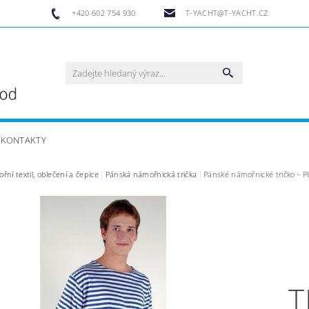
+420 602 754 930
T-YACHT@T-YACHT.CZ
KONTAKTY
ní textil, oblečení a čepice
Pánská námořnická trička
Pánské námořnické tričko - Pl
T