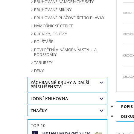
PRUHOVANÉ NÁMOŘNICKÉ ŠATY
PRUHOVANÉ MIKINY
KR002L
PRUHOVANÉ PLÁŽOVÉ RETRO PLAVKY
NÁMOŘNICKÉ ČEPICE
RUČNÍKY, OSUŠKY
KR002X
POLŠTÁŘE
POVLEČENÍ V NÁMOŘNÍM STYLU A
PODSEDÁKY
KR002X
TABURETY
DEKY
KR002X
ZÁCHRANNÉ KRUHY A DALŠÍ
PŘÍSLUŠENSTVÍ
LODNÍ KNIHOVNA
POPIS
ZNAČKY
DISKU
TOP 10
SEXTANT MOSAZNÝ 23 CM