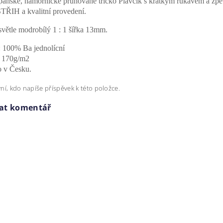
 pánské, námořnické pruhované tričko Plavčík s krátkým rukávem a z
IH a kvalitní provedení.
světle modrobílý 1 : 1 šířka 13mm.
 : 100% Ba jednolícní
: 170g/m2
 v Česku.
ní, kdo napíše příspěvek k této položce.
dat komentář