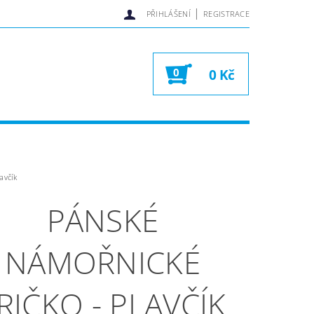
|
PŘIHLÁŠENÍ
REGISTRACE
0
0 Kč
avčík
PÁNSKÉ
NÁMOŘNICKÉ
RIČKO - PLAVČÍK