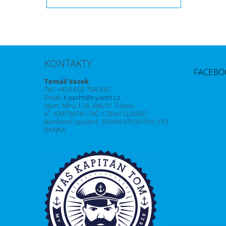
KONTAKTY
FACEBO
Tomáš Vacek
Tel: +420 602 754 930
Email:
t-yacht@t-yacht.cz
Nám. Míru 119, 666 01 Tišnov
IČ: 43973876 / DIČ: CZ6411220057
Bankovní spojení: 2500933703/2010, FIO
BANKA