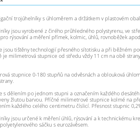
igační trojúhelníky s úhloměrem a držátkem v plastovém obal
lníky jsou vyrobené z čirého průhledného polystyrenu, ve st
pro rýsování a měření přímek, kolmic, úhlů, rovnoběžek apod
e jsou tištěny technologií přesného sítotisku a při běžném po
 je milimetrová stupnice od středu vždy 11 cm na obě stra
ová stupnice 0-180 stupňů na odvěsnách a oblouková úhlom
strany.
e s dělením po jednom stupni a označením každého desátého
eny žlutou barvou. Příčné milimetrové stupnice kolmé na př
ením každého celého centimetru číslicí. Přesnost stupnic 0,2
níky jsou určené k měření úhlů, rýsování a k technickému kresl
 polyetylenového sáčku s eurozávěsem.