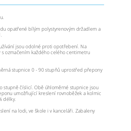
u.
ředu opatřené bílým polystyrenovým držadlem a
.
užívání jsou odolné proti opotřebení. Na
ny s ozmačením každého celého centimetru
ěrná stupnice 0 - 90 stupňů uprostřed přepony
 stupně číslicí. Obě úhloměrné stupnice jsou
eponu umožňující kreslení rovnoběžek a kolmic
% délky.
ení na lodi, ve škole i v kanceláři. Zabaleny