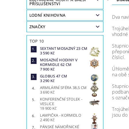
PŘÍSLUŠENSTVÍ
LODNÍ KNIHOVNA
Dva nav
ZNAČKY
Trojúhe
vhodné 
TOP 10
Stupnic
SEXTANT MOSAZNÝ 23 CM
přeponě
3 590 Kč
číslicí.
MOSAZNÉ HODINY V
KORMIDLE 62 CM
Úhloměr
7 900 Kč
na obě 
GLOBUS 47 CM
3 290 Kč
Stupnic
ARMILÁRNÍ SFÉRA 38,5 CM
podbarv
3 690 Kč
s označ
KONFERENČNÍ STOLEK -
VESLICE
19 900 Kč
Trojúhel
jsou do
LAMPIČKA - KORMIDLO
2 490 Kč
PÁNSKÉ NÁMOŘNICKÉ