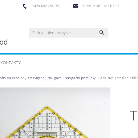
+420 602 754 930
T-YACHT@T-YACHT.CZ
KONTAKTY
řní dalekohledy a navigace
Navigace
Navigační pomůcky
Sada dvou trojúhelníků
T