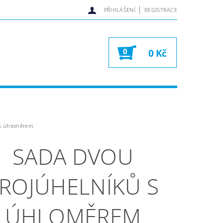
|
PŘIHLÁŠENÍ
REGISTRACE
0
0 Kč
 s úhloměrem
SADA DVOU
ROJÚHELNÍKŮ S
ÚHLOMĚREM