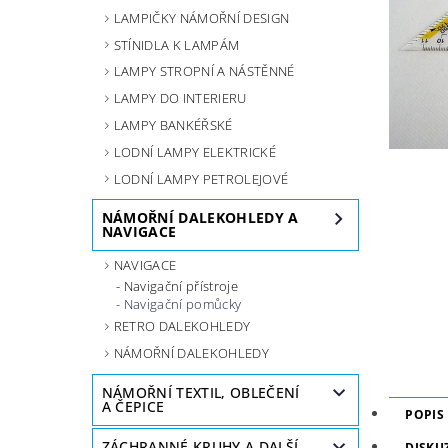
LAMPIČKY NÁMOŘNÍ DESIGN
STÍNIDLA K LAMPÁM
LAMPY STROPNÍ A NÁSTĚNNÉ
LAMPY DO INTERIERU
LAMPY BANKÉŘSKÉ
LODNÍ LAMPY ELEKTRICKÉ
LODNÍ LAMPY PETROLEJOVÉ
NÁMOŘNÍ DALEKOHLEDY A
NAVIGACE
NAVIGACE
Navigační přístroje
Navigační pomůcky
RETRO DALEKOHLEDY
NÁMOŘNÍ DALEKOHLEDY
NÁMOŘNÍ TEXTIL, OBLEČENÍ
A ČEPICE
POPIS
ZÁCHRANNÉ KRUHY A DALŠÍ
DISKU