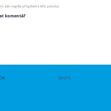
ní, kdo napíše příspěvek k této položce.
dat komentář
MAPA
OK