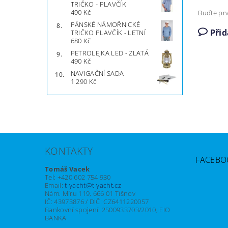
TRIČKO - PLAVČÍK
490 Kč
Buďte prv
PÁNSKÉ NÁMOŘNICKÉ
Při
TRIČKO PLAVČÍK - LETNÍ
680 Kč
PETROLEJKA LED - ZLATÁ
490 Kč
NAVIGAČNÍ SADA
1 290 Kč
KONTAKTY
FACEBO
Tomáš Vacek
Tel: +420 602 754 930
Email:
t-yacht@t-yacht.cz
Nám. Míru 119, 666 01 Tišnov
IČ: 43973876 / DIČ: CZ6411220057
Bankovní spojení: 2500933703/2010, FIO
BANKA