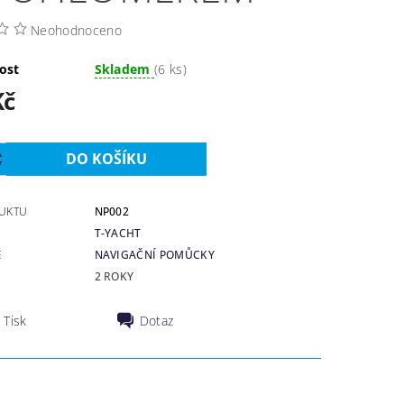
Neohodnoceno
ost
Skladem
(6 ks)
Kč
UKTU
NP002
T-YACHT
E
NAVIGAČNÍ POMŮCKY
2 ROKY
Tisk
Dotaz