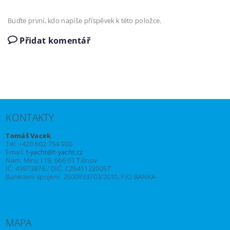
Buďte první, kdo napíše příspěvek k této položce.
Přidat komentář
KONTAKTY
Tomáš Vacek
Tel: +420 602 754 930
Email:
t-yacht@t-yacht.cz
Nám. Míru 119, 666 01 Tišnov
IČ: 43973876 / DIČ: CZ6411220057
Bankovní spojení: 2500933703/2010, FIO BANKA
MAPA