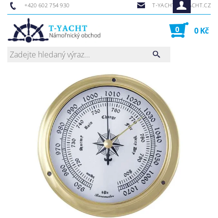
+420 602 754 930
T-YACHT@T-YACHT.CZ
0
0 Kč