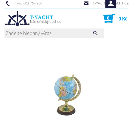
+420 602 754 930
T-YACHT@T-YACHT.CZ
0
0 Kč