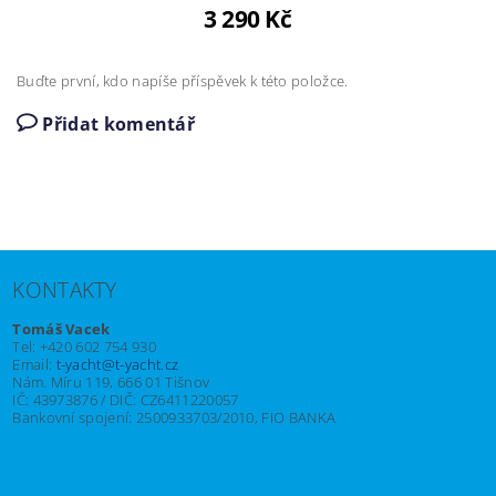
3 290 Kč
Buďte první, kdo napíše příspěvek k této položce.
Přidat komentář
KONTAKTY
Tomáš Vacek
Tel: +420 602 754 930
Email:
t-yacht@t-yacht.cz
Nám. Míru 119, 666 01 Tišnov
IČ: 43973876 / DIČ: CZ6411220057
Bankovní spojení: 2500933703/2010, FIO BANKA