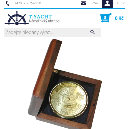
+420 602 754 930
T-YACHT@T-YACHT.CZ
0
0 Kč