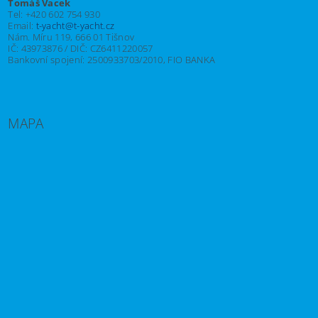
Tomáš Vacek
Tel: +420 602 754 930
Email:
t-yacht@t-yacht.cz
Nám. Míru 119, 666 01 Tišnov
IČ: 43973876 / DIČ: CZ6411220057
Bankovní spojení: 2500933703/2010, FIO BANKA
MAPA