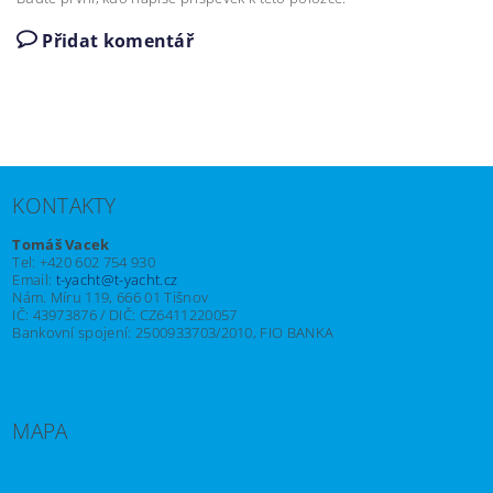
Přidat komentář
KONTAKTY
Tomáš Vacek
Tel: +420 602 754 930
Email:
t-yacht@t-yacht.cz
Nám. Míru 119, 666 01 Tišnov
IČ: 43973876 / DIČ: CZ6411220057
Bankovní spojení: 2500933703/2010, FIO BANKA
MAPA