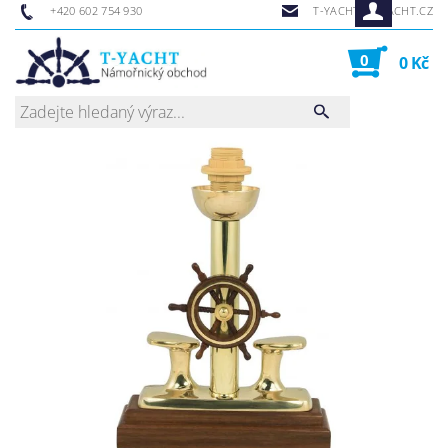
+420 602 754 930
T-YACHT@T-YACHT.CZ
0
0 Kč