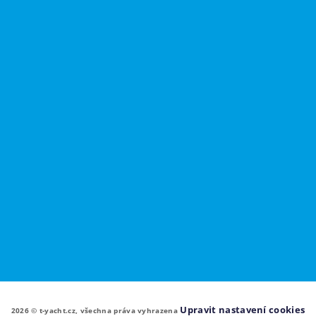
Upravit nastavení cookies
2026 © t-yacht.cz, všechna práva vyhrazena