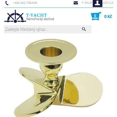
+420 602 754 930
T-YACHT@T-YACHT.CZ
0
0 Kč