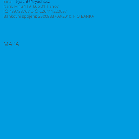
Email:
t-yacht@t-yacht.cz
Nám. Míru 119, 666 01 Tišnov
IČ: 43973876 / DIČ: CZ6411220057
Bankovní spojení: 2500933703/2010, FIO BANKA
MAPA