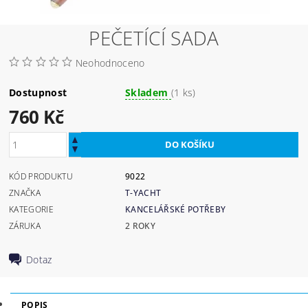
PEČETÍCÍ SADA
Neohodnoceno
Dostupnost
Skladem
(1 ks)
760 Kč
KÓD PRODUKTU
9022
ZNAČKA
T-YACHT
KATEGORIE
KANCELÁŘSKÉ POTŘEBY
ZÁRUKA
2 ROKY
Dotaz
POPIS