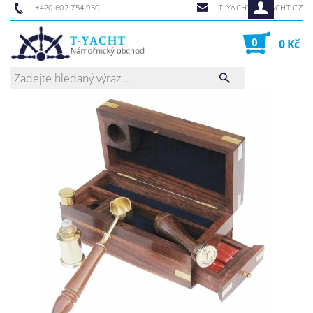
+420 602 754 930
T-YACHT@T-YACHT.CZ
0
0 Kč