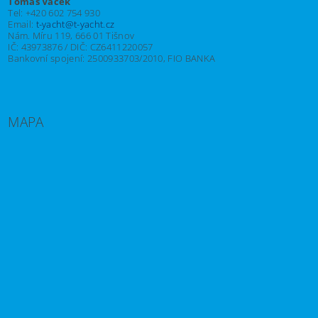
Tomáš Vacek
Tel: +420 602 754 930
Email:
t-yacht@t-yacht.cz
Nám. Míru 119, 666 01 Tišnov
IČ: 43973876 / DIČ: CZ6411220057
Bankovní spojení: 2500933703/2010, FIO BANKA
MAPA