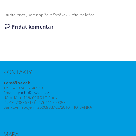
Buďte první, kdo napíše příspěvek k této položce.
Přidat komentář
KONTAKTY
Tomáš Vacek
Tel: +420 602 754 930
Email:
t-yacht@t-yacht.cz
Nám. Míru 119, 666 01 Tišnov
IČ: 43973876 / DIČ: CZ6411220057
Bankovní spojení: 2500933703/2010, FIO BANKA
MAPA