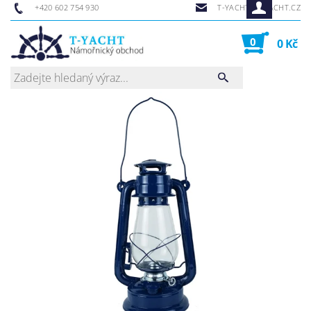
+420 602 754 930
T-YACHT@T-YACHT.CZ
0
0 Kč