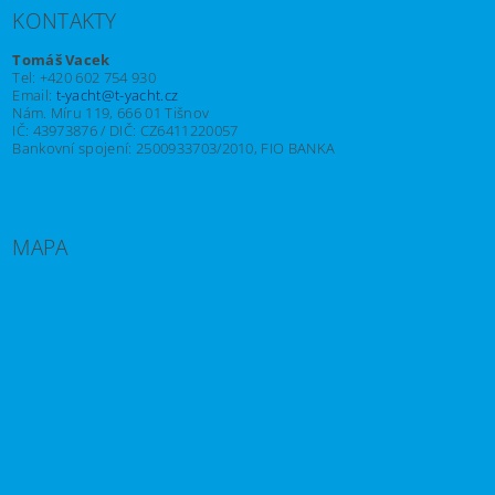
KONTAKTY
Tomáš Vacek
Tel: +420 602 754 930
Email:
t-yacht@t-yacht.cz
Nám. Míru 119, 666 01 Tišnov
IČ: 43973876 / DIČ: CZ6411220057
Bankovní spojení: 2500933703/2010, FIO BANKA
MAPA