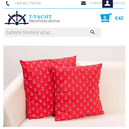
+420 602 754 930
T-YACHT@T-YACHT.CZ
0
0 Kč