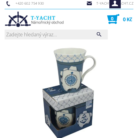
+420 602 754 930
T-YACHT@T-YACHT.CZ
0
0 Kč