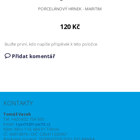
PORCELÁNOVÝ HRNEK - MARITIM
120 Kč
Buďte první, kdo napíše příspěvek k této položce.
Přidat komentář
KONTAKTY
Tomáš Vacek
Tel: +420 602 754 930
Email:
t-yacht@t-yacht.cz
Nám. Míru 119, 666 01 Tišnov
IČ: 43973876 / DIČ: CZ6411220057
Bankovní spojení: 2500933703/2010, FIO BANKA