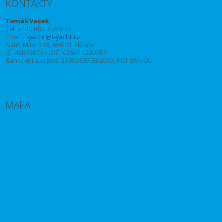
KONTAKTY
Tomáš Vacek
Tel: +420 602 754 930
Email:
t-yacht@t-yacht.cz
Nám. Míru 119, 666 01 Tišnov
IČ: 43973876 / DIČ: CZ6411220057
Bankovní spojení: 2500933703/2010, FIO BANKA
MAPA