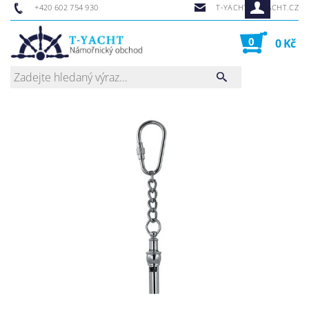
+420 602 754 930
T-YACHT@T-YACHT.CZ
0
0 Kč