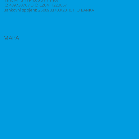
Nám. Míru 119, 666 01 Tišnov
IČ: 43973876 / DIČ: CZ6411220057
Bankovní spojení: 2500933703/2010, FIO BANKA
MAPA