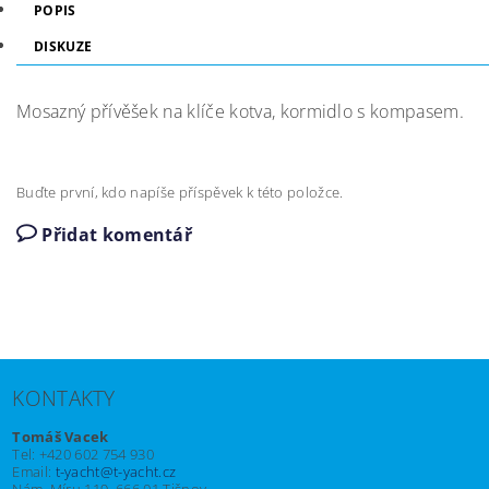
POPIS
DISKUZE
Mosazný přívěšek na klíče kotva, kormidlo s kompasem.
Buďte první, kdo napíše příspěvek k této položce.
Přidat komentář
KONTAKTY
Tomáš Vacek
Tel: +420 602 754 930
Email:
t-yacht@t-yacht.cz