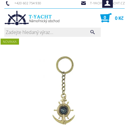
+420 602 754 930
T-YACHT@T-YACHT.CZ
0
0 Kč
NOVINKA