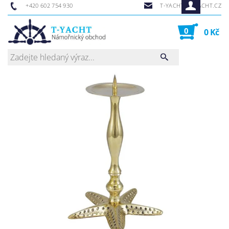
+420 602 754 930
T-YACHT@T-YACHT.CZ
0
0 Kč