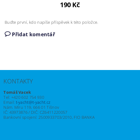
190 Kč
Buďte první, kdo napíše příspěvek k této položce.
Přidat komentář
KONTAKTY
Tomáš Vacek
Tel: +420 602 754 930
Email:
t-yacht@t-yacht.cz
Nám. Míru 119, 666 01 Tišnov
IČ: 43973876 / DIČ: CZ6411220057
Bankovní spojení: 2500933703/2010, FIO BANKA