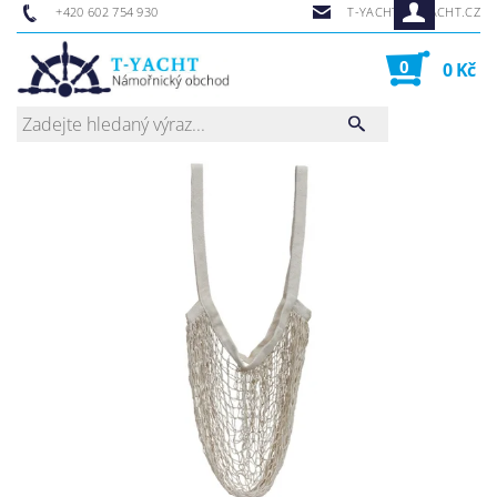
+420 602 754 930
T-YACHT@T-YACHT.CZ
0
0 Kč