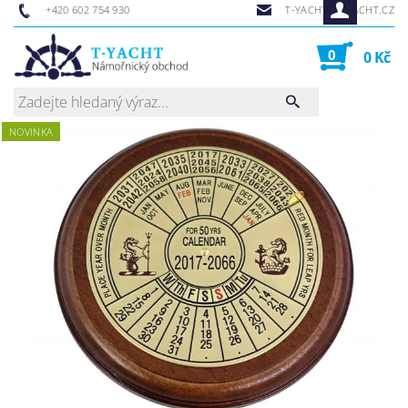
+420 602 754 930
T-YACHT@T-YACHT.CZ
0
0 Kč
NOVINKA