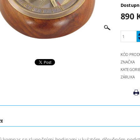
Dostupn
890 
KÓD PROD
ZNAČKA
KATEGORI
ZÁRUKA
ZE
ý
kompas se slunečními hodinami v kulatém dřevěném podst