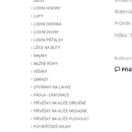
ZBOŽÍ
LODNI HODINY
Materiá
LUPY
Průměr 
LODNÍ OKÉNKA
LODNÍ ZVONY
Výška :
LODNÍ PÍŠŤALKY
LŽÍCE NA BOTY
MAJÁKY
Buďte prv
MLŽNÉ ROHY
Při
VĚŠÁKY
OBRAZY
OTVÍRÁKY NA LAHVE
PÁDLA - DEKORACE
PŘÍVĚŠKY NA KLÍČE DŘEVĚNÉ
PŘÍVĚŠKY NA KLÍČE MOSAZNÉ
PŘÍVĚŠKY NA KLÍČE PLOVOUCÍ
POTÁPĚČSKÉ HELMY