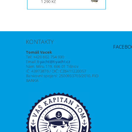
1 290 Kč
KONTAKTY
FACEBO
Tomáš Vacek
Tel: +420 602 754 930
Email:
t-yacht@t-yacht.cz
Nám. Míru 119, 666 01 Tišnov
IČ: 43973876 / DIČ: CZ6411220057
Bankovní spojení: 2500933703/2010, FIO
BANKA