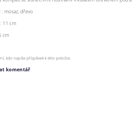
l : mosaz, dřevo
: 11 cm
 6 cm
ní, kdo napíše příspěvek k této položce.
dat komentář