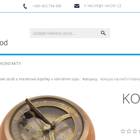
+420 602 754 930
T-YACHT@T-YACHT.CZ
KONTAKTY
ové zboží a interiérové doplňky v námořním stylu
Kompasy
Kompas+sluneční hodin
KO