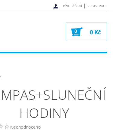
|
PŘIHLÁŠENÍ
REGISTRACE
0
0 Kč
y
MPAS+SLUNEČNÍ
HODINY
Neohodnoceno