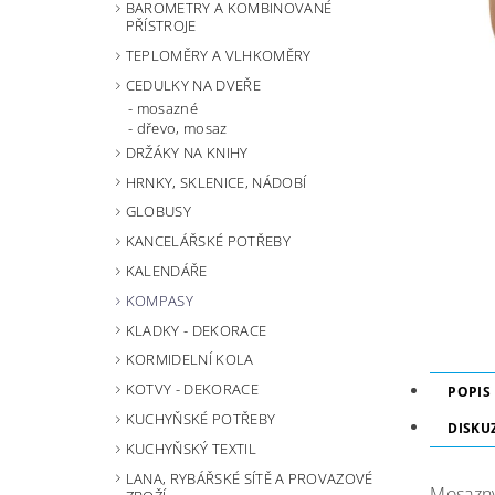
BAROMETRY A KOMBINOVANÉ
PŘÍSTROJE
TEPLOMĚRY A VLHKOMĚRY
CEDULKY NA DVEŘE
mosazné
dřevo, mosaz
DRŽÁKY NA KNIHY
HRNKY, SKLENICE, NÁDOBÍ
GLOBUSY
KANCELÁŘSKÉ POTŘEBY
KALENDÁŘE
KOMPASY
KLADKY - DEKORACE
KORMIDELNÍ KOLA
KOTVY - DEKORACE
POPIS
KUCHYŇSKÉ POTŘEBY
DISKU
KUCHYŇSKÝ TEXTIL
LANA, RYBÁŘSKÉ SÍTĚ A PROVAZOVÉ
Mosazn