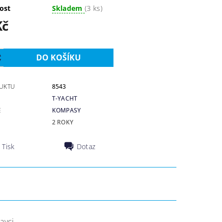
ost
Skladem
(3 ks)
Kč
UKTU
8543
T-YACHT
E
KOMPASY
2 ROKY
Tisk
Dotaz
avci.