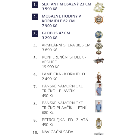
SEXTANT MOSAZNÝ 23 CM
3 590 Kč
MOSAZNÉ HODINY V
KORMIDLE 62 CM
7 900 Kč
GLOBUS 47 CM
3 290 Kč
ARMILÁRNÍ SFÉRA 38,5 CM
3 690 Kč
KONFERENČNÍ STOLEK -
VESLICE
19 900 Kč
LAMPIČKA - KORMIDLO
2 490 Kč
PÁNSKÉ NÁMOŘNICKÉ
TRIČKO - PLAVČÍK
490 Kč
PÁNSKÉ NÁMOŘNICKÉ
TRIČKO PLAVČÍK - LETNÍ
680 Kč
PETROLEJKA LED - ZLATÁ
490 Kč
NAVIGAČNÍ SADA