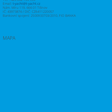
Email:
t-yacht@t-yacht.cz
Nám. Míru 119, 666 01 Tišnov
IČ: 43973876 / DIČ: CZ6411220057
Bankovní spojení: 2500933703/2010, FIO BANKA
MAPA