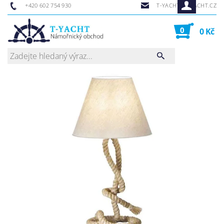
+420 602 754 930
T-YACHT@T-YACHT.CZ
0
0 Kč