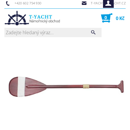
+420 602 754 930
T-YACHT@T-YACHT.CZ
0
0 Kč