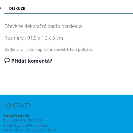
DISKUZE
Dřevěné dekorační pádlo bordeaux.
Rozměry : 91,5 x 16 x 3 cm
Buďte první, kdo napíše příspěvek k této položce.
Přidat komentář
KONTAKTY
Tomáš Vacek
Tel: +420 602 754 930
Email:
t-yacht@t-yacht.cz
Nám. Míru 119, 666 01 Tišnov