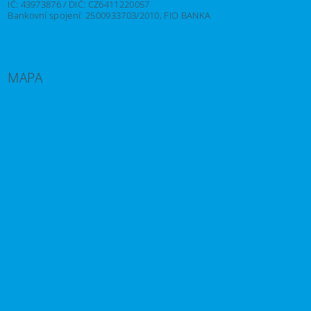
IČ: 43973876 / DIČ: CZ6411220057
Bankovní spojení: 2500933703/2010, FIO BANKA
MAPA