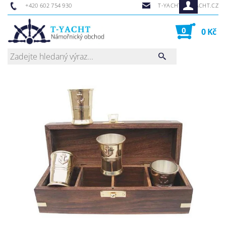
+420 602 754 930
T-YACHT@T-YACHT.CZ
0
0 Kč