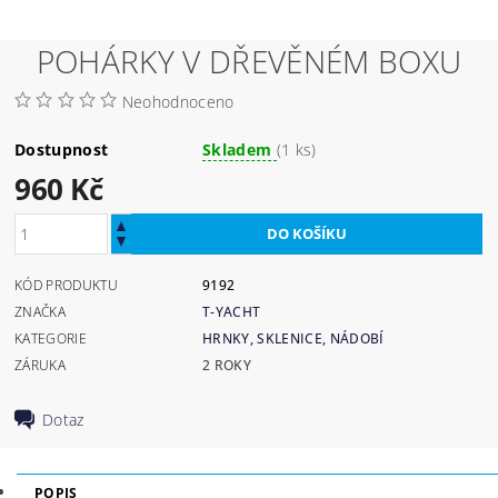
POHÁRKY V DŘEVĚNÉM BOXU
Neohodnoceno
Dostupnost
Skladem
(1 ks)
960 Kč
KÓD PRODUKTU
9192
ZNAČKA
T-YACHT
KATEGORIE
HRNKY, SKLENICE, NÁDOBÍ
ZÁRUKA
2 ROKY
Dotaz
POPIS