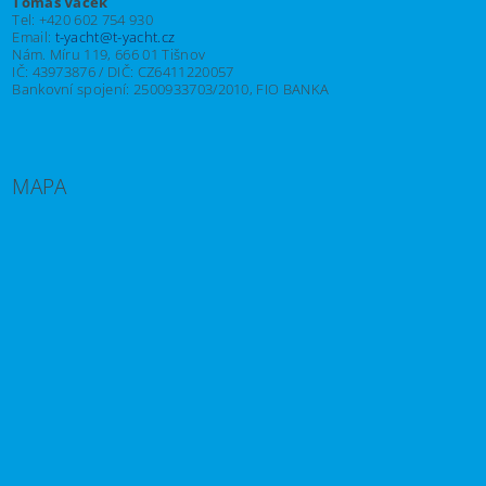
Tomáš Vacek
Tel: +420 602 754 930
Email:
t-yacht@t-yacht.cz
Nám. Míru 119, 666 01 Tišnov
IČ: 43973876 / DIČ: CZ6411220057
Bankovní spojení: 2500933703/2010, FIO BANKA
MAPA