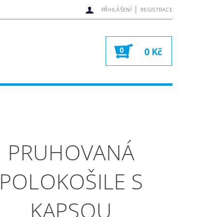
|
PŘIHLÁŠENÍ
REGISTRACE
0
0 Kč
PRUHOVANÁ
POLOKOŠILE S
KAPSOU