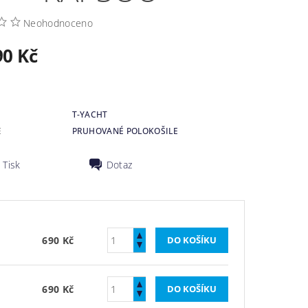
Neohodnoceno
90 Kč
T-YACHT
E
PRUHOVANÉ POLOKOŠILE
Tisk
Dotaz
690 Kč
690 Kč