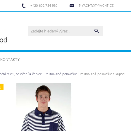
+420 602 754 930
T-YACHT@T-YACHT.CZ
KONTAKTY
ní textil, oblečení a čepice
Pruhované polokošile
Pruhovaná polokošile s kapsou
J