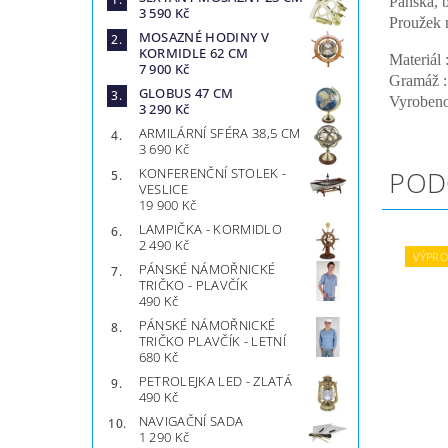
Pánská, 
3 590 Kč
Proužek 
MOSAZNÉ HODINY V
KORMIDLE 62 CM
Materiál
7 900 Kč
Gramáž 
GLOBUS 47 CM
Vyrobeno
3 290 Kč
ARMILÁRNÍ SFÉRA 38,5 CM
3 690 Kč
KONFERENČNÍ STOLEK -
POD
VESLICE
19 900 Kč
LAMPIČKA - KORMIDLO
2 490 Kč
VÝPRO
PÁNSKÉ NÁMOŘNICKÉ
TRIČKO - PLAVČÍK
490 Kč
PÁNSKÉ NÁMOŘNICKÉ
TRIČKO PLAVČÍK - LETNÍ
680 Kč
PETROLEJKA LED - ZLATÁ
490 Kč
NAVIGAČNÍ SADA
1 290 Kč