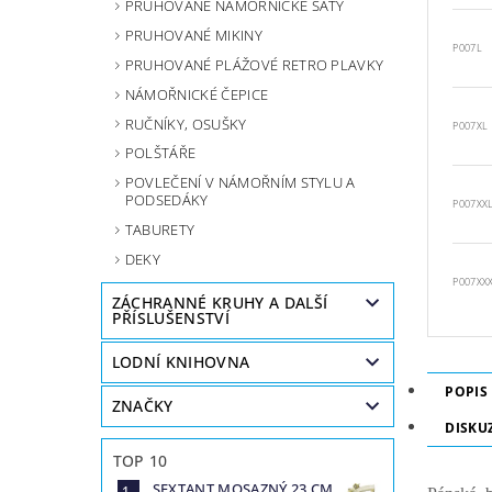
PRUHOVANÉ NÁMOŘNICKÉ ŠATY
PRUHOVANÉ MIKINY
P007L
PRUHOVANÉ PLÁŽOVÉ RETRO PLAVKY
NÁMOŘNICKÉ ČEPICE
RUČNÍKY, OSUŠKY
P007XL
POLŠTÁŘE
POVLEČENÍ V NÁMOŘNÍM STYLU A
PODSEDÁKY
P007XX
TABURETY
DEKY
P007XX
ZÁCHRANNÉ KRUHY A DALŠÍ
PŘÍSLUŠENSTVÍ
LODNÍ KNIHOVNA
POPIS
ZNAČKY
DISKU
TOP 10
SEXTANT MOSAZNÝ 23 CM