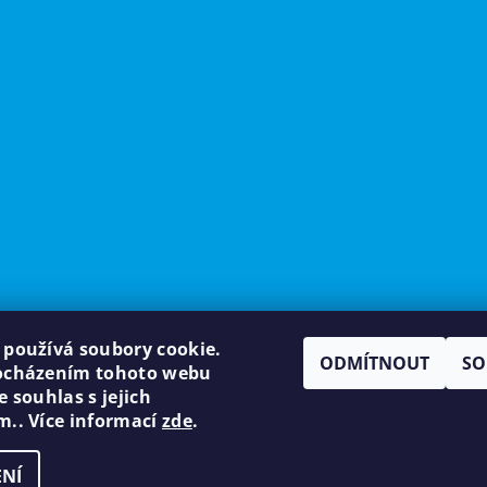
 používá soubory cookie.
ODMÍTNOUT
SO
ocházením tohoto webu
e souhlas s jejich
m.. Více informací
zde
.
NÍ
tavení cookies