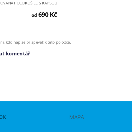
OVANÁ POLOKOŠILE S KAPSOU
690 Kč
od
ní, kdo napíše příspěvek k této položce.
dat komentář
MAPA
OK