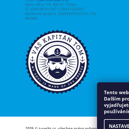
Nám. Míru 119, 666 01 Tišnov
IČ: 43973876 / DIČ: CZ6411220057
Bankovní spojení: 2500933703/2010, FIO
BANKA
Tento web
Dalším pr
vyjadřujet
používání
NASTAVE
Upravit nas
2026 © t-yacht.cz, všechna práva vyhrazena