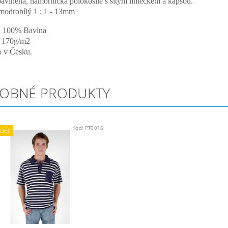
bavlněná, námořnická polokošile s šitým límečkem a kapsou.
modrobílý 1 : 1 - 13mm
 : 100% Bavlna
: 170g/m2
 v Česku.
OBNÉ PRODUKTY
Kód:
PT001S
DEJ