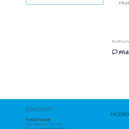
PRUH
Buďte prv
Při
KONTAKTY
FACEBO
Tomáš Vacek
Tel: +420 602 754 930
Email:
t-yacht@t-yacht.cz