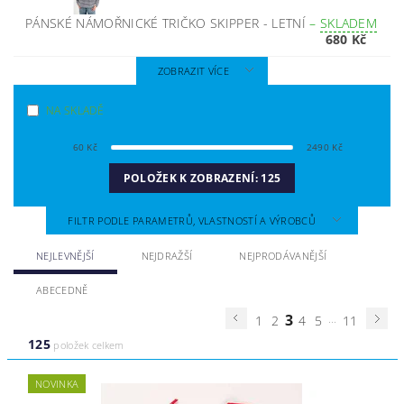
PÁNSKÉ NÁMOŘNICKÉ TRIČKO SKIPPER - LETNÍ
–
SKLADEM
680 Kč
ZOBRAZIT VÍCE
NA SKLADĚ
60
Kč
2490
Kč
POLOŽEK K ZOBRAZENÍ:
125
FILTR PODLE PARAMETRŮ, VLASTNOSTÍ A VÝROBCŮ
NEJLEVNĚJŠÍ
NEJDRAŽŠÍ
NEJPRODÁVANĚJŠÍ
ABECEDNĚ
3
...
1
2
4
5
11
125
položek celkem
NOVINKA