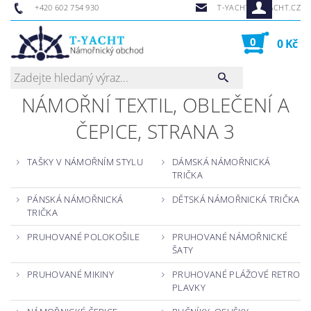
+420 602 754 930
T-YACHT@T-YACHT.CZ
0
0 Kč
NÁMOŘNÍ TEXTIL, OBLEČENÍ A
ČEPICE
, STRANA 3
TAŠKY V NÁMOŘNÍM STYLU
DÁMSKÁ NÁMOŘNICKÁ
TRIČKA
PÁNSKÁ NÁMOŘNICKÁ
DĚTSKÁ NÁMOŘNICKÁ TRIČKA
TRIČKA
PRUHOVANÉ POLOKOŠILE
PRUHOVANÉ NÁMOŘNICKÉ
ŠATY
PRUHOVANÉ MIKINY
PRUHOVANÉ PLÁŽOVÉ RETRO
PLAVKY