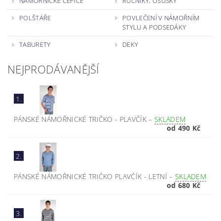
NÁMOŘNICKÉ ČEPICE
RUČNÍKY, OSUŠKY
POLŠTÁŘE
POVLEČENÍ V NÁMOŘNÍM
STYLU A PODSEDÁKY
TABURETY
DEKY
NEJPRODÁVANĚJŠÍ
1.
PÁNSKÉ NÁMOŘNICKÉ TRIČKO - PLAVČÍK
–
SKLADEM
od 490 Kč
2.
PÁNSKÉ NÁMOŘNICKÉ TRIČKO PLAVČÍK - LETNÍ
–
SKLADEM
od 680 Kč
3.