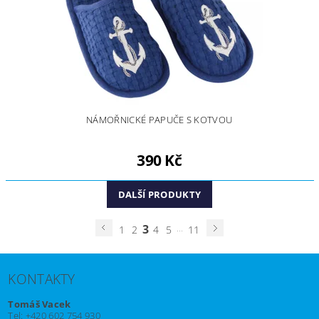
NÁMOŘNICKÉ PAPUČE S KOTVOU
390 Kč
DALŠÍ PRODUKTY
3
...
1
2
4
5
11
KONTAKTY
Tomáš Vacek
Tel: +420 602 754 930