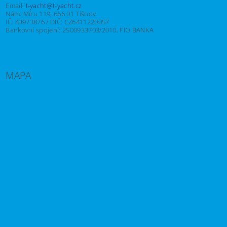
Email:
t-yacht@t-yacht.cz
Nám. Míru 119, 666 01 Tišnov
IČ: 43973876 / DIČ: CZ6411220057
Bankovní spojení: 2500933703/2010, FIO BANKA
MAPA